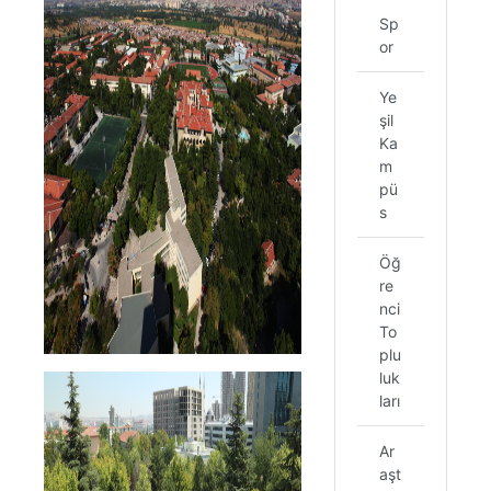
Sp
or
Ye
şil
Ka
m
pü
s
Öğ
re
nci
To
plu
luk
ları
Ar
aşt