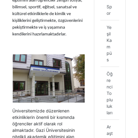
eğitimini alan öğrenciler zengin sosyal,
Sp
bilimsel, sportif, eğitsel, sanatsal ve
or
kültürel etkinliklerle de kimlik ve
kişiliklerini geliştirmekte, özgüvenlerini
Ye
pekiştirmekte ve iş yaşamına
şil
kendilerini hazırlamaktadırlar.
Ka
m
pü
s
Öğ
re
nci
To
plu
luk
Üniversitemizde düzenlenen
ları
etkinliklerin önemli bir kısmında
öğrenciler aktif olarak rol
Ar
almaktadır. Gazi Üniversitesinin
aşt
nitelikli akademik eğitimini alan