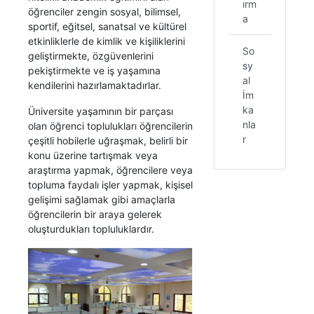
ırm
öğrenciler zengin sosyal, bilimsel,
a
sportif, eğitsel, sanatsal ve kültürel
etkinliklerle de kimlik ve kişiliklerini
So
geliştirmekte, özgüvenlerini
sy
pekiştirmekte ve iş yaşamına
al
kendilerini hazırlamaktadırlar.
İm
ka
Üniversite yaşamının bir parçası
nla
olan öğrenci toplulukları öğrencilerin
r
çeşitli hobilerle uğraşmak, belirli bir
konu üzerine tartışmak veya
araştırma yapmak, öğrencilere veya
topluma faydalı işler yapmak, kişisel
gelişimi sağlamak gibi amaçlarla
öğrencilerin bir araya gelerek
oluşturdukları topluluklardır.